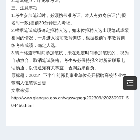
2.笔试地点：详见准考证。
三、注意事项
1.考生参加笔试时，必须携带准考证、本人有效身份证(与报
名时一致)提前30分钟进入考场。
2.根据笔试成绩确定拟聘人选，如末位拟聘人选出现笔试成绩
相同的情况，一并进入役前教育训练，根据役前军事教育训
练考核成绩，确定人选。
3.请严格遵守时间参加笔试，未在规定时间参加笔试的，视为
自动放弃，取消笔试资格。考生务必保持报名时所留联系电
话畅通，以便通知有关事宜，否则后果自负。
原标题：2023年下半年前郭县事业单位公开招聘高校毕业生
带编入伍笔试公告
文章来源：
http://www.qianguo.gov.cn/ygzw/gsgg/202309/t20230907_5
04456.html